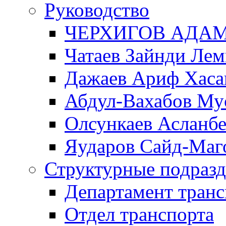
Руководство
ЧЕРХИГОВ АДА
Чатаев Зайнди Ле
Дажаев Ариф Хаса
Абдул-Вахабов Му
Олсункаев Асланб
Яударов Сайд-Маг
Структурные подразд
Департамент транс
Отдел транспорта