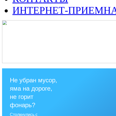
ИНТЕРНЕТ-ПРИЕМН
Не убран мусор,
яма на дороге,
не горит
фонарь?
Столкнулись с