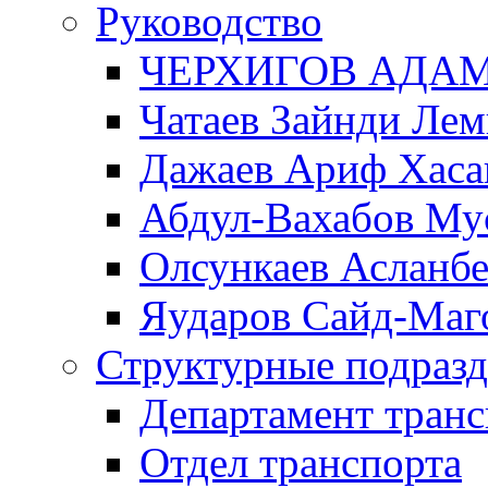
Руководство
ЧЕРХИГОВ АДА
Чатаев Зайнди Ле
Дажаев Ариф Хаса
Абдул-Вахабов Му
Олсункаев Асланб
Яударов Сайд-Маг
Структурные подразд
Департамент транс
Отдел транспорта