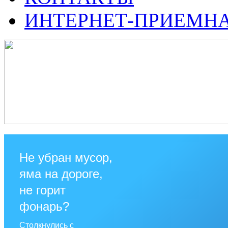
ИНТЕРНЕТ-ПРИЕМН
Не убран мусор,
яма на дороге,
не горит
фонарь?
Столкнулись с