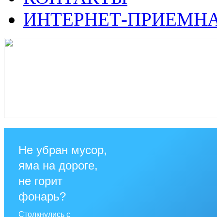
ИНТЕРНЕТ-ПРИЕМН
Не убран мусор,
яма на дороге,
не горит
фонарь?
Столкнулись с