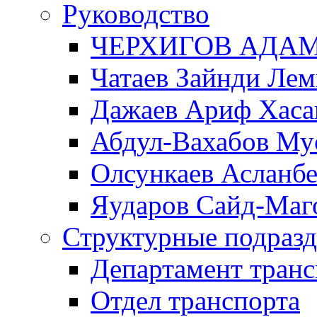
Руководство
ЧЕРХИГОВ АДА
Чатаев Зайнди Ле
Дажаев Ариф Хаса
Абдул-Вахабов Му
Олсункаев Асланб
Яударов Сайд-Маг
Структурные подразд
Департамент транс
Отдел транспорта