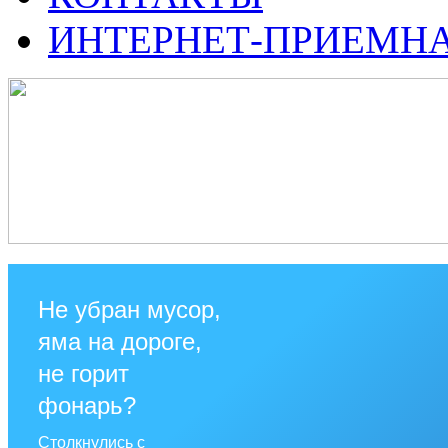
ИНТЕРНЕТ-ПРИЕМН
Не убран мусор,
яма на дороге,
не горит
фонарь?
Столкнулись с