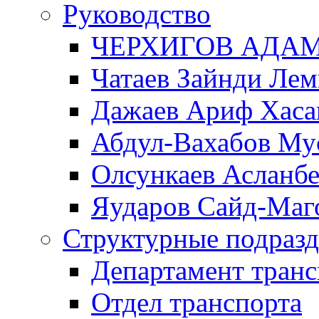
Руководство
ЧЕРХИГОВ АДА
Чатаев Зайнди Ле
Дажаев Ариф Хаса
Абдул-Вахабов Му
Олсункаев Асланб
Яударов Сайд-Маг
Структурные подразд
Департамент транс
Отдел транспорта