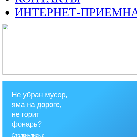
ИНТЕРНЕТ-ПРИЕМН
Не убран мусор,
яма на дороге,
не горит
фонарь?
Столкнулись с