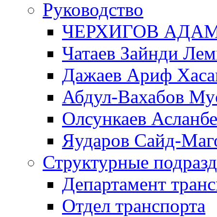
Руководство
ЧЕРХИГОВ АДА
Чатаев Зайнди Ле
Дажаев Ариф Хаса
Абдул-Вахабов Му
Олсункаев Асланб
Яударов Сайд-Маг
Структурные подразд
Департамент транс
Отдел транспорта