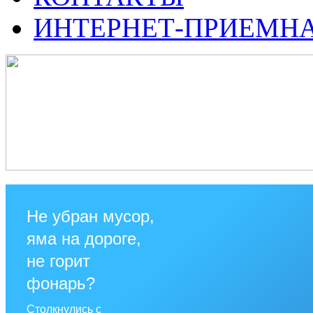
ИНТЕРНЕТ-ПРИЕМН
Не убран мусор,
яма на дороге,
не горит
фонарь?
Столкнулись с