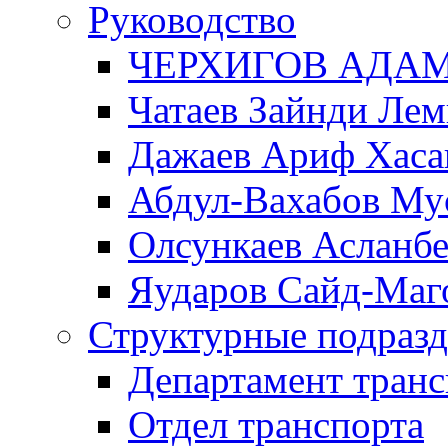
Руководство
ЧЕРХИГОВ АДА
Чатаев Зайнди Ле
Дажаев Ариф Хаса
Абдул-Вахабов Му
Олсункаев Асланб
Яударов Сайд-Маг
Структурные подразд
Департамент транс
Отдел транспорта