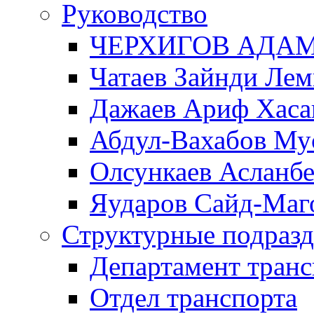
Руководство
ЧЕРХИГОВ АДА
Чатаев Зайнди Ле
Дажаев Ариф Хаса
Абдул-Вахабов Му
Олсункаев Асланб
Яударов Сайд-Маг
Структурные подразд
Департамент транс
Отдел транспорта