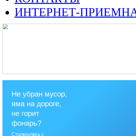
ИНТЕРНЕТ-ПРИЕМН
Не убран мусор,
яма на дороге,
не горит
фонарь?
Столкнулись с