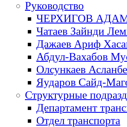
Руководство
ЧЕРХИГОВ АДА
Чатаев Зайнди Ле
Дажаев Ариф Хаса
Абдул-Вахабов Му
Олсункаев Асланб
Яударов Сайд-Маг
Структурные подразд
Департамент транс
Отдел транспорта