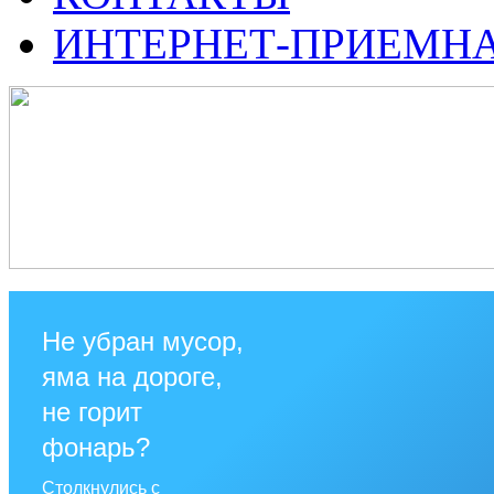
ИНТЕРНЕТ-ПРИЕМН
Не убран мусор,
яма на дороге,
не горит
фонарь?
Столкнулись с