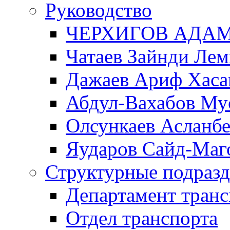
Руководство
ЧЕРХИГОВ АДА
Чатаев Зайнди Ле
Дажаев Ариф Хаса
Абдул-Вахабов Му
Олсункаев Асланб
Яударов Сайд-Маг
Структурные подразд
Департамент транс
Отдел транспорта