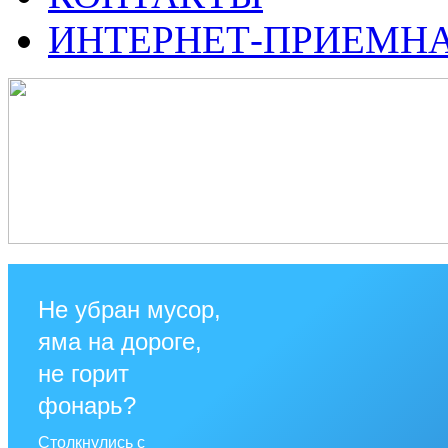
ИНТЕРНЕТ-ПРИЕМН
Не убран мусор,
яма на дороге,
не горит
фонарь?
Столкнулись с