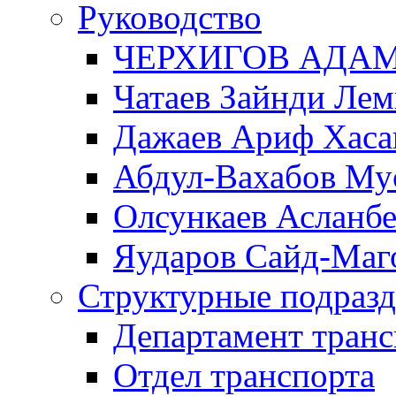
Руководство
ЧЕРХИГОВ АДА
Чатаев Зайнди Ле
Дажаев Ариф Хаса
Абдул-Вахабов Му
Олсункаев Асланб
Яударов Сайд-Маг
Структурные подразд
Департамент транс
Отдел транспорта