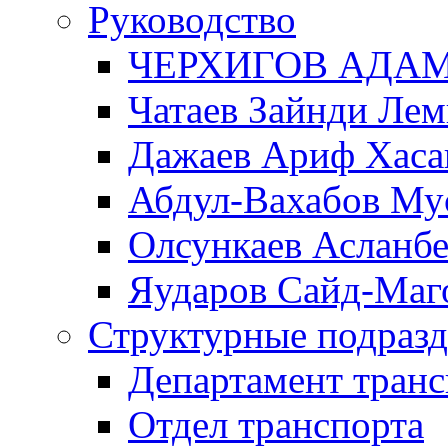
Руководство
ЧЕРХИГОВ АДА
Чатаев Зайнди Ле
Дажаев Ариф Хаса
Абдул-Вахабов Му
Олсункаев Асланб
Яударов Сайд-Маг
Структурные подразд
Департамент транс
Отдел транспорта