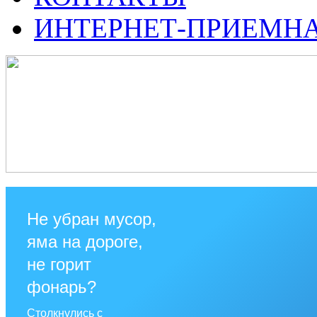
ИНТЕРНЕТ-ПРИЕМН
Не убран мусор,
яма на дороге,
не горит
фонарь?
Столкнулись с