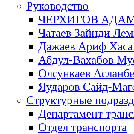
Руководство
ЧЕРХИГОВ АДА
Чатаев Зайнди Ле
Дажаев Ариф Хаса
Абдул-Вахабов Му
Олсункаев Асланб
Яударов Сайд-Маг
Структурные подразд
Департамент транс
Отдел транспорта