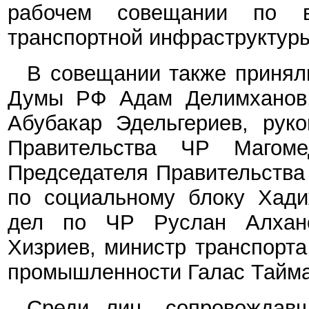
рабочем совещании по в
транспортной инфраструктуры
В совещании также приняли
Думы РФ Адам Делимханов,
Абубакар Эдельгериев, рук
Правительства ЧР Магоме
Председателя Правительства
по социальному блоку Хади
дел по ЧР Руслан Алхано
Хизриев, министр транспорта
промышленности Галас Тайма
Среди лиц, сопровождавш