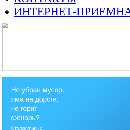
ИНТЕРНЕТ-ПРИЕМН
Не убран мусор,
яма на дороге,
не горит
фонарь?
Столкнулись с