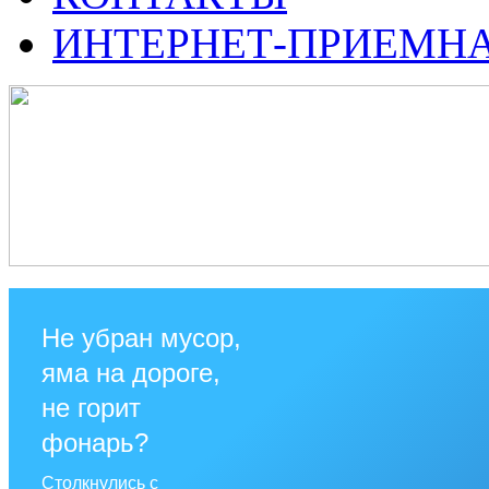
ИНТЕРНЕТ-ПРИЕМН
Не убран мусор,
яма на дороге,
не горит
фонарь?
Столкнулись с