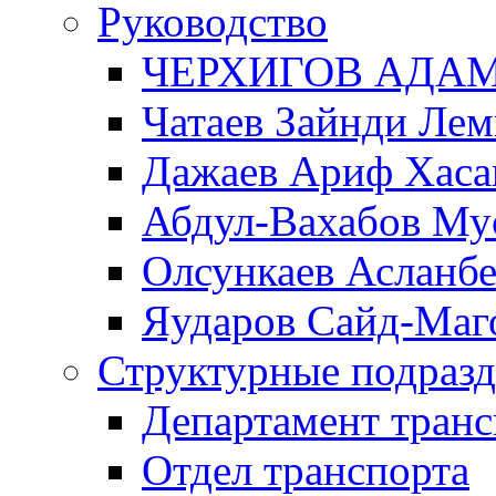
Руководство
ЧЕРХИГОВ АДА
Чатаев Зайнди Ле
Дажаев Ариф Хаса
Абдул-Вахабов Му
Олсункаев Асланб
Яударов Сайд-Маг
Структурные подразд
Департамент транс
Отдел транспорта