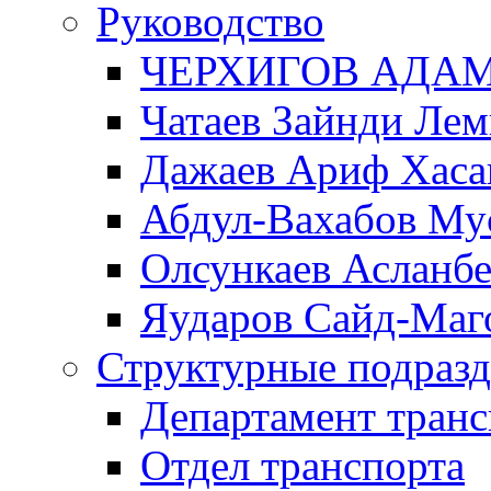
Руководство
ЧЕРХИГОВ АДА
Чатаев Зайнди Ле
Дажаев Ариф Хаса
Абдул-Вахабов Му
Олсункаев Асланб
Яударов Сайд-Маг
Структурные подразд
Департамент транс
Отдел транспорта