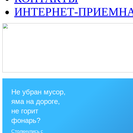
ИНТЕРНЕТ-ПРИЕМН
Не убран мусор,
яма на дороге,
не горит
фонарь?
Столкнулись с