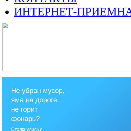
ИНТЕРНЕТ-ПРИЕМН
Не убран мусор,
яма на дороге,
не горит
фонарь?
Столкнулись с