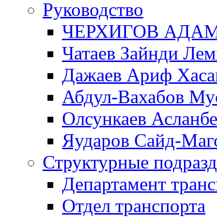
Руководство
ЧЕРХИГОВ АДА
Чатаев Зайнди Ле
Дажаев Ариф Хаса
Абдул-Вахабов Му
Олсункаев Асланб
Яударов Сайд-Маг
Структурные подразд
Департамент транс
Отдел транспорта