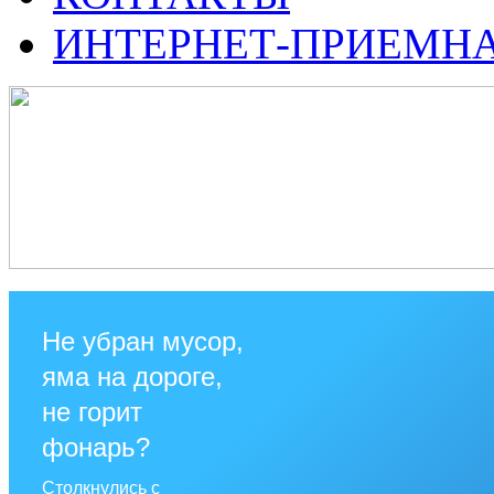
ИНТЕРНЕТ-ПРИЕМН
Не убран мусор,
яма на дороге,
не горит
фонарь?
Столкнулись с