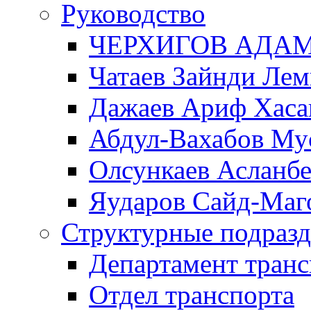
Руководство
ЧЕРХИГОВ АДА
Чатаев Зайнди Ле
Дажаев Ариф Хаса
Абдул-Вахабов Му
Олсункаев Асланб
Яударов Сайд-Маг
Структурные подразд
Департамент транс
Отдел транспорта