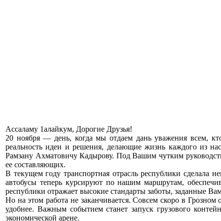
Ассаламу 1алайкум, Дорогие Друзья!
20 ноября — день, когда мы отдаем дань уважения всем, к
реальность идеи и решения, делающие жизнь каждого из нас
Рамзану Ахматовичу Кадырову. Под Вашим чутким руководство
ее составляющих.
В текущем году транспортная отрасль республики сделала н
автобусы теперь курсируют по нашим маршрутам, обеспечи
республики отражает высокие стандарты заботы, заданные Ва
Но на этом работа не заканчивается. Совсем скоро в Грозно
удобнее. Важным событием станет запуск грузового контей
экономической арене.