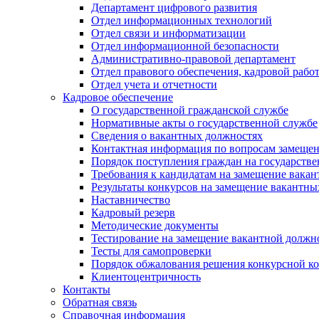
Департамент цифрового развития
Отдел информационных технологий
Отдел связи и информатизации
Отдел информационной безопасности
Административно-правовой департамент
Отдел правового обеспечения, кадровой рабо
Отдел учета и отчетности
Кадровое обеспечение
О государственной гражданской службе
Нормативные акты о государственной службе
Сведения о вакантных должностях
Контактная информация по вопросам замеще
Порядок поступления граждан на государств
Требования к кандидатам на замещение вака
Результаты конкурсов на замещение вакантн
Наставничество
Кадровый резерв
Методические документы
Тестирование на замещение вакантной должн
Тесты для самопроверки
Порядок обжалования решения конкурсной к
Клиентоцентричность
Контакты
Обратная связь
Справочная информация