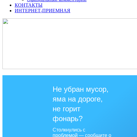
КОНТАКТЫ
ИНТЕРНЕТ-ПРИЕМНАЯ
Не убран мусор,
яма на дороге,
не горит
фонарь?
Столкнулись с
проблемой — сообщите о