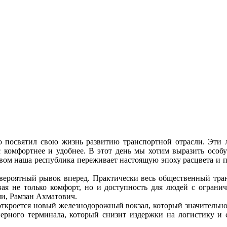
то посвятил свою жизнь развитию транспортной отрасли. Эти
 комфортнее и удобнее. В этот день мы хотим выразить особ
м наша республика переживает настоящую эпоху расцвета и пр
евероятный рывок вперед. Практически весь общественный тр
вая не только комфорт, но и доступность для людей с огран
ми, Рамзан Ахматович.
м откроется новый железнодорожный вокзал, который значитель
нерного терминала, который снизит издержки на логистику и 