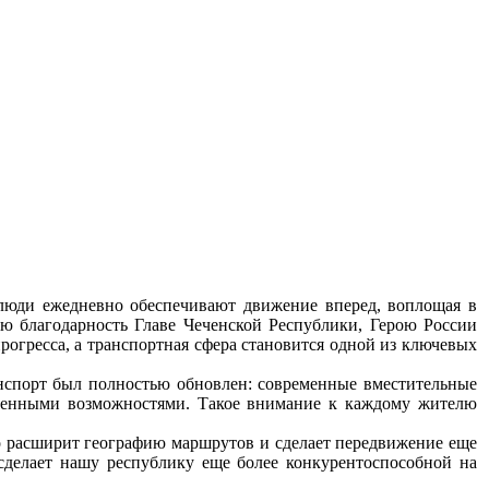
 люди ежедневно обеспечивают движение вперед, воплощая в
ую благодарность Главе Чеченской Республики, Герою России
огресса, а транспортная сфера становится одной из ключевых
анспорт был полностью обновлен: современные вместительные
иченными возможностями. Такое внимание к каждому жителю
но расширит географию маршрутов и сделает передвижение еще
сделает нашу республику еще более конкурентоспособной на