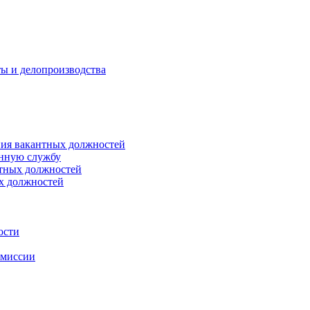
ты и делопроизводства
ния вакантных должностей
енную службу
нтных должностей
ых должностей
ости
омиссии