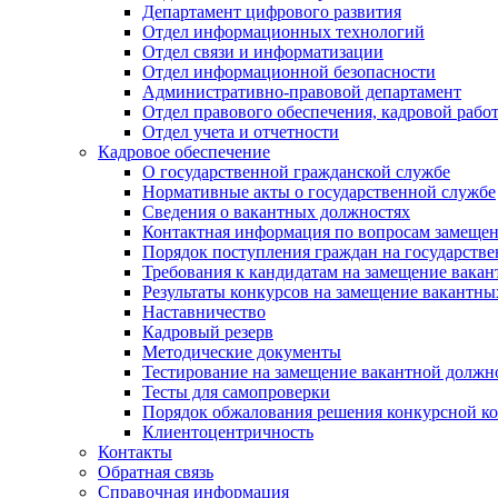
Департамент цифрового развития
Отдел информационных технологий
Отдел связи и информатизации
Отдел информационной безопасности
Административно-правовой департамент
Отдел правового обеспечения, кадровой рабо
Отдел учета и отчетности
Кадровое обеспечение
О государственной гражданской службе
Нормативные акты о государственной службе
Сведения о вакантных должностях
Контактная информация по вопросам замеще
Порядок поступления граждан на государств
Требования к кандидатам на замещение вака
Результаты конкурсов на замещение вакантн
Наставничество
Кадровый резерв
Методические документы
Тестирование на замещение вакантной должн
Тесты для самопроверки
Порядок обжалования решения конкурсной к
Клиентоцентричность
Контакты
Обратная связь
Справочная информация