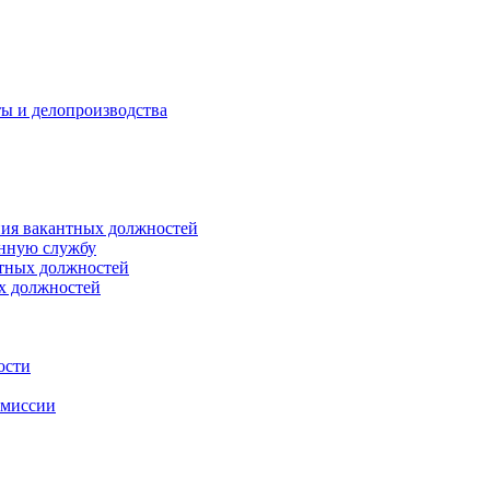
ты и делопроизводства
ния вакантных должностей
енную службу
нтных должностей
ых должностей
ости
омиссии