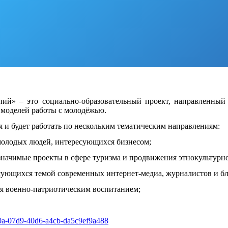
пий» – это социально-образовательный проект, направленны
 моделей работы с молодёжью.
я и будет работать по нескольким тематическим направлениям:
молодых людей, интересующихся бизнесом;
о значимые проекты в сфере туризма и продвижения этнокультурн
сующихся темой современных интернет-медиа, журналистов и бл
ся военно-патриотическим воспитанием;
260a-07d9-40d6-a4cb-da5c9ef9a488