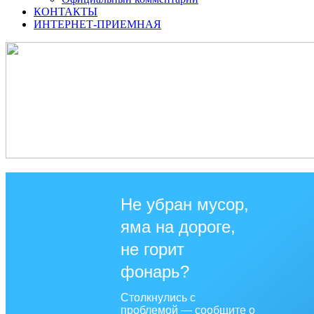
КОНТАКТЫ
ИНТЕРНЕТ-ПРИЕМНАЯ
Не убран мусор,
яма на дороге,
не горит
фонарь?
Столкнулись с
проблемой — сообщите о