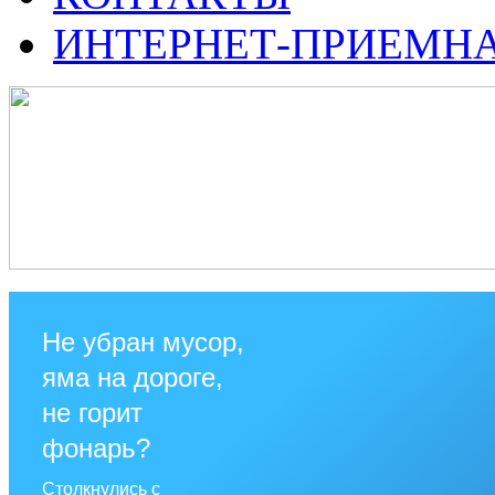
ИНТЕРНЕТ-ПРИЕМН
Не убран мусор,
яма на дороге,
не горит
фонарь?
Столкнулись с