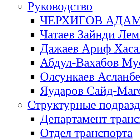
Руководство
ЧЕРХИГОВ АДА
Чатаев Зайнди Ле
Дажаев Ариф Хаса
Абдул-Вахабов Му
Олсункаев Асланб
Яударов Сайд-Маг
Структурные подразд
Департамент транс
Отдел транспорта