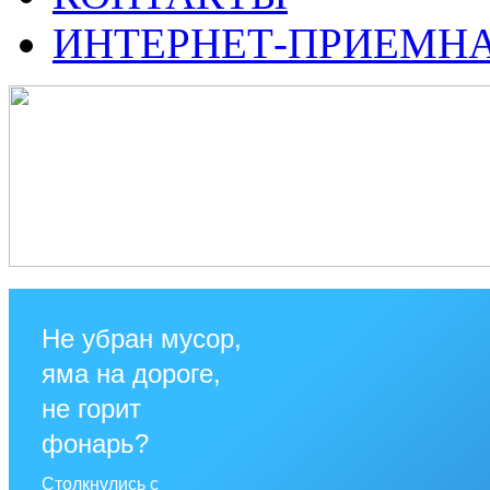
ИНТЕРНЕТ-ПРИЕМН
Не убран мусор,
яма на дороге,
не горит
фонарь?
Столкнулись с