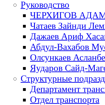
Руководство
ЧЕРХИГОВ АДА
Чатаев Зайнди Ле
Дажаев Ариф Хаса
Абдул-Вахабов Му
Олсункаев Асланб
Яударов Сайд-Маг
Структурные подразд
Департамент транс
Отдел транспорта