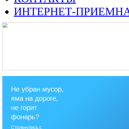
ИНТЕРНЕТ-ПРИЕМН
Не убран мусор,
яма на дороге,
не горит
фонарь?
Столкнулись с