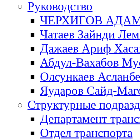
Руководство
ЧЕРХИГОВ АДА
Чатаев Зайнди Ле
Дажаев Ариф Хаса
Абдул-Вахабов Му
Олсункаев Асланб
Яударов Сайд-Маг
Структурные подразд
Департамент транс
Отдел транспорта