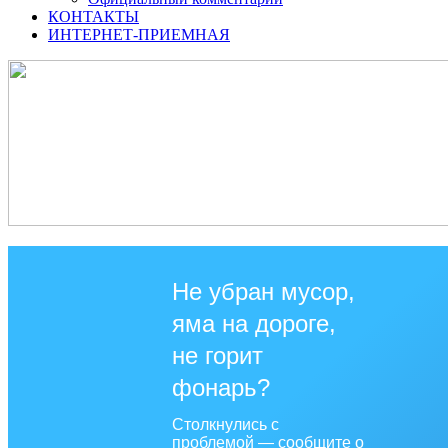
КОНТАКТЫ
ИНТЕРНЕТ-ПРИЕМНАЯ
Не убран мусор,
яма на дороге,
не горит
фонарь?
Столкнулись с
проблемой — сообщите о