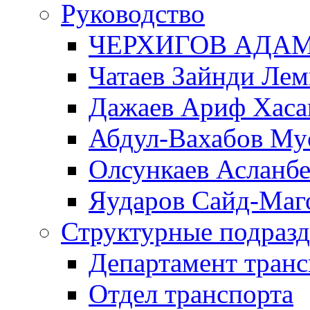
Руководство
ЧЕРХИГОВ АДА
Чатаев Зайнди Ле
Дажаев Ариф Хаса
Абдул-Вахабов Му
Олсункаев Асланб
Яударов Сайд-Маг
Структурные подразд
Департамент транс
Отдел транспорта