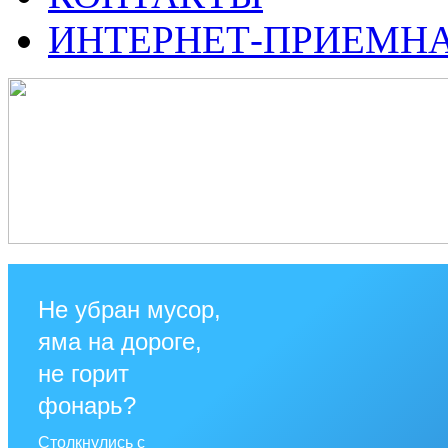
ИНТЕРНЕТ-ПРИЕМН
Не убран мусор,
яма на дороге,
не горит
фонарь?
Столкнулись с