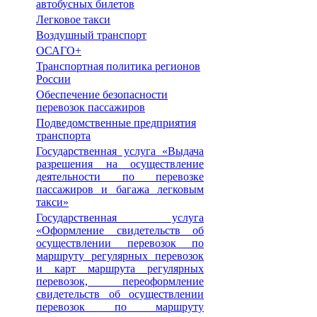
автобусных билетов
Легковое такси
Воздушный транспорт
ОСАГО+
Транспортная политика регионов
России
Обеспечение безопасности
перевозок пассажиров
Подведомственные предприятия
транспорта
Государственная услуга «Выдача
разрешения на осуществление
деятельности по перевозке
пассажиров и багажа легковым
такси»
Государственная услуга
«Оформление свидетельств об
осуществлении перевозок по
маршруту регулярных перевозок
и карт маршрута регулярных
перевозок, переоформление
свидетельств об осуществлении
перевозок по маршруту