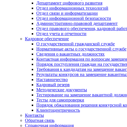
Департамент цифрового развития
Отдел информационных технологий
Отдел связи и информатизации
Отдел информационной безопасности
Административно-правовой департамент
Отдел правового обеспечения, кадровой рабо
Отдел учета и отчетности
Кадровое обеспечение
О государственной гражданской службе
Нормативные акты о государственной службе
Сведения о вакантных должностях
Контактная информация по вопросам замеще
Порядок поступления граждан на государств
Требования к кандидатам на замещение вака
Результаты конкурсов на замещение вакантн
Наставничество
Кадровый резерв
Методические документы
Тестирование на замещение вакантной должн
Тесты для самопроверки
Порядок обжалования решения конкурсной к
Клиентоцентричность
Контакты
Обратная связь
Справочная информация