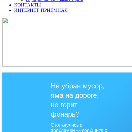
КОНТАКТЫ
ИНТЕРНЕТ-ПРИЕМНАЯ
Не убран мусор,
яма на дороге,
не горит
фонарь?
Столкнулись с
проблемой — сообщите о