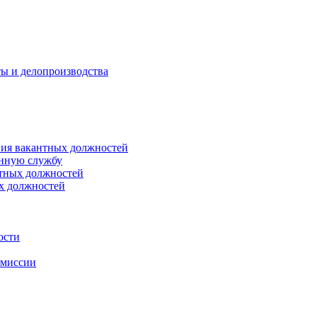
ты и делопроизводства
ния вакантных должностей
енную службу
нтных должностей
ых должностей
ости
омиссии