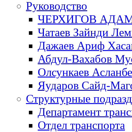
Руководство
ЧЕРХИГОВ АДА
Чатаев Зайнди Ле
Дажаев Ариф Хаса
Абдул-Вахабов Му
Олсункаев Асланб
Яударов Сайд-Маг
Структурные подразд
Департамент транс
Отдел транспорта