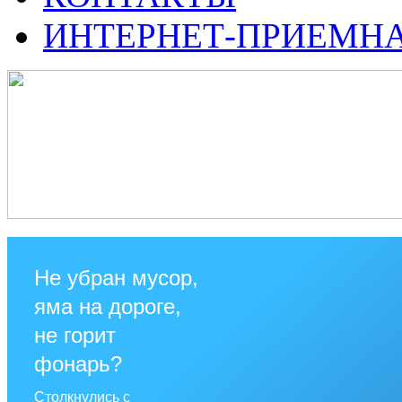
ИНТЕРНЕТ-ПРИЕМН
Не убран мусор,
яма на дороге,
не горит
фонарь?
Столкнулись с