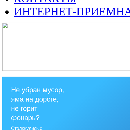
ИНТЕРНЕТ-ПРИЕМН
Не убран мусор,
яма на дороге,
не горит
фонарь?
Столкнулись с