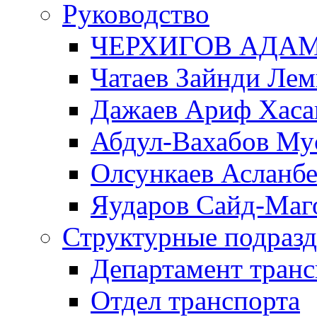
Руководство
ЧЕРХИГОВ АДА
Чатаев Зайнди Ле
Дажаев Ариф Хаса
Абдул-Вахабов Му
Олсункаев Асланб
Яударов Сайд-Маг
Структурные подразд
Департамент транс
Отдел транспорта