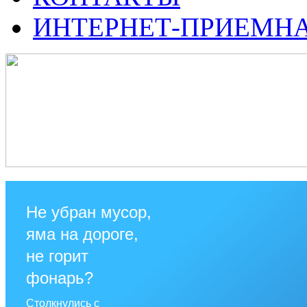
ИНТЕРНЕТ-ПРИЕМН
Не убран мусор,
яма на дороге,
не горит
фонарь?
Столкнулись с