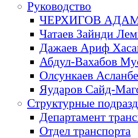
Руководство
ЧЕРХИГОВ АДА
Чатаев Зайнди Ле
Дажаев Ариф Хаса
Абдул-Вахабов Му
Олсункаев Асланб
Яударов Сайд-Маг
Структурные подразд
Департамент транс
Отдел транспорта