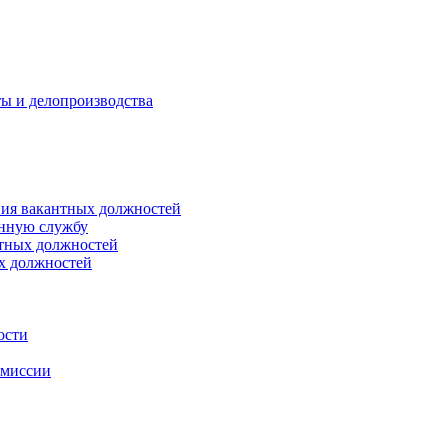
ты и делопроизводства
ния вакантных должностей
енную службу
нтных должностей
ых должностей
ости
омиссии