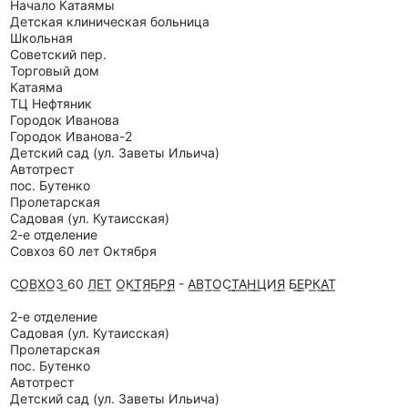
Начало Катаямы
Детская клиническая больница
Школьная
Советский пер.
Торговый дом
Катаяма
ТЦ Нефтяник
Городок Иванова
Городок Иванова-2
Детский сад (ул. Заветы Ильича)
Автотрест
пос. Бутенко
Пролетарская
Садовая (ул. Кутаисская)
2-е отделение
Совхоз 60 лет Октября
С͟О͟В͟Х͟О͟З͟ 60 Л͟Е͟Т͟ О͟К͟Т͟Я͟Б͟Р͟Я͟ - А͟В͟Т͟О͟С͟Т͟А͟Н͟ ͟ЦИ͟Я͟ Б͟Е͟Р͟К͟А͟Т͟
2-е отделение
Садовая (ул. Кутаисская)
Пролетарская
пос. Бутенко
Автотрест
Детский сад (ул. Заветы Ильича)