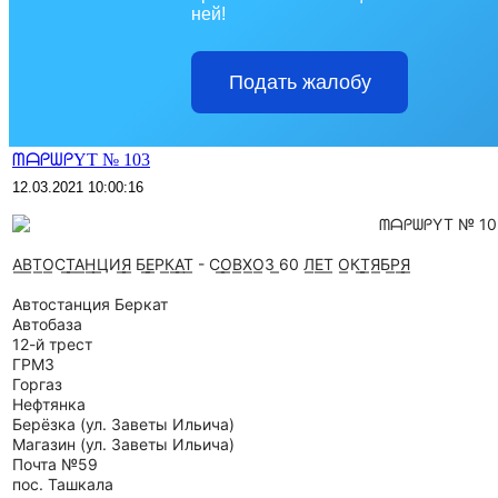
ней!
Подать жалобу
ᗰᗩᑭᗯᑭYT № 103
12.03.2021 10:00:16
ᗰᗩᑭᗯᑭYT № 10
А͟В͟Т͟О͟С͟Т͟А͟Н͟ ͟ЦИ͟Я͟ Б͟Е͟Р͟К͟А͟Т͟ - С͟О͟В͟Х͟О͟З͟ 60 Л͟Е͟Т͟ О͟К͟Т͟Я͟Б͟Р͟Я͟
Автостанция Беркат
Автобаза
12-й трест
ГРМЗ
Горгаз
Нефтянка
Берёзка (ул. Заветы Ильича)
Магазин (ул. Заветы Ильича)
Почта №59
пос. Ташкала