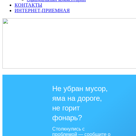
КОНТАКТЫ
ИНТЕРНЕТ-ПРИЕМНАЯ
Не убран мусор,
яма на дороге,
не горит
фонарь?
Столкнулись с
проблемой — сообщите о