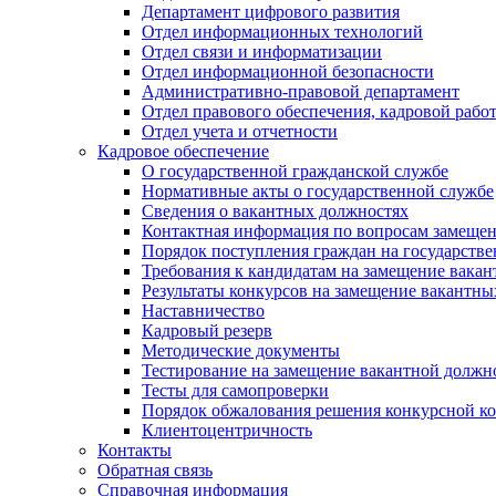
Департамент цифрового развития
Отдел информационных технологий
Отдел связи и информатизации
Отдел информационной безопасности
Административно-правовой департамент
Отдел правового обеспечения, кадровой рабо
Отдел учета и отчетности
Кадровое обеспечение
О государственной гражданской службе
Нормативные акты о государственной службе
Сведения о вакантных должностях
Контактная информация по вопросам замеще
Порядок поступления граждан на государств
Требования к кандидатам на замещение вака
Результаты конкурсов на замещение вакантн
Наставничество
Кадровый резерв
Методические документы
Тестирование на замещение вакантной должн
Тесты для самопроверки
Порядок обжалования решения конкурсной к
Клиентоцентричность
Контакты
Обратная связь
Справочная информация