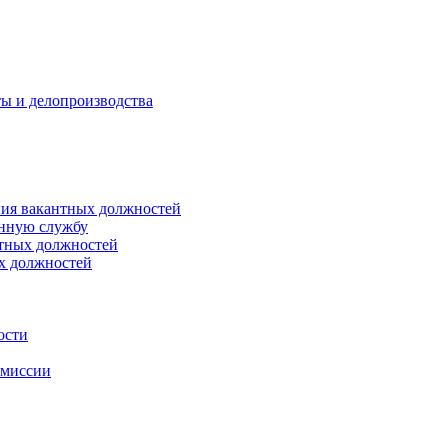
ты и делопроизводства
ния вакантных должностей
енную службу
нтных должностей
ых должностей
ости
омиссии