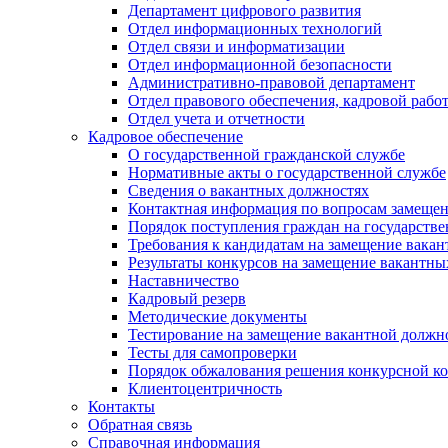
Департамент цифрового развития
Отдел информационных технологий
Отдел связи и информатизации
Отдел информационной безопасности
Административно-правовой департамент
Отдел правового обеспечения, кадровой рабо
Отдел учета и отчетности
Кадровое обеспечение
О государственной гражданской службе
Нормативные акты о государственной службе
Сведения о вакантных должностях
Контактная информация по вопросам замеще
Порядок поступления граждан на государств
Требования к кандидатам на замещение вака
Результаты конкурсов на замещение вакантн
Наставничество
Кадровый резерв
Методические документы
Тестирование на замещение вакантной должн
Тесты для самопроверки
Порядок обжалования решения конкурсной к
Клиентоцентричность
Контакты
Обратная связь
Справочная информация