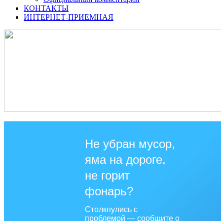
КОНТАКТЫ
ИНТЕРНЕТ-ПРИЕМНАЯ
Не убран мусор,
яма на дороге,
не горит
фонарь?
Столкнулись с
проблемой — сообщите о