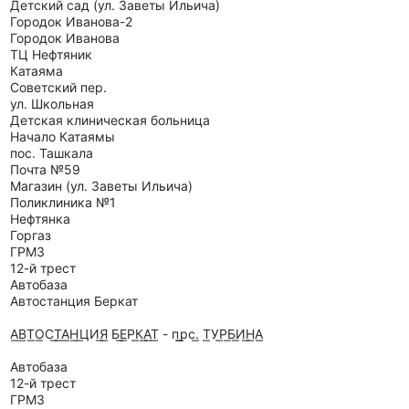
Детский сад (ул. Заветы Ильича)
Городок Иванова-2
Городок Иванова
ТЦ Нефтяник
Катаяма
Советский пер.
ул. Школьная
Детская клиническая больница
Начало Катаямы
пос. Ташкала
Почта №59
Магазин (ул. Заветы Ильича)
Поликлиника №1
Нефтянка
Горгаз
ГРМЗ
12-й трест
Автобаза
Автостанция Беркат
А͟В͟Т͟О͟С͟Т͟А͟Н͟ ͟ЦИ͟Я͟ Б͟Е͟Р͟К͟А͟Т͟ - п͟ ͟рс͟. Т͟У͟Р͟Б͟И͟Н͟А͟
Автобаза
12-й трест
ГРМЗ