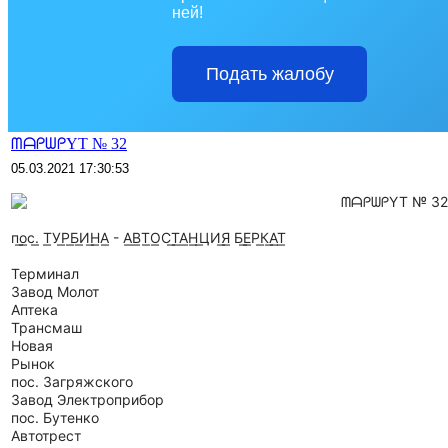
ней!
Подать жалобу
ᗰᗩᑭᗯᑭYT № 32
05.03.2021 17:30:53
ᗰᗩᑭᗯᑭYT № 32
п͟о͟с͟. Т͟У͟Р͟Б͟И͟Н͟А͟ - А͟В͟Т͟О͟С͟Т͟А͟Н͟ ͟ЦИ͟Я͟ Б͟Е͟Р͟К͟А͟Т͟
Терминал
Завод Молот
Аптека
Трансмаш
Новая
Рынок
пос. Загряжского
Завод Электроприбор
пос. Бутенко
Автотрест