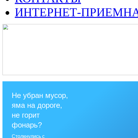
ИНТЕРНЕТ-ПРИЕМН
Не убран мусор,
яма на дороге,
не горит
фонарь?
Столкнулись с