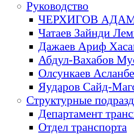
Руководство
ЧЕРХИГОВ АДА
Чатаев Зайнди Ле
Дажаев Ариф Хаса
Абдул-Вахабов Му
Олсункаев Асланб
Яударов Сайд-Маг
Структурные подразд
Департамент транс
Отдел транспорта