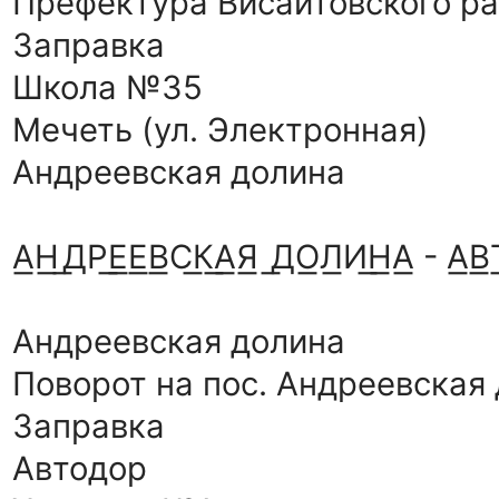
Префектура Висаитовского ра
Заправка
Школа №35
Мечеть (ул. Электронная)
Андреевская долина
А͟Н͟ ͟ДР͟Е͟Е͟В͟С͟К͟А͟Я͟ ͟ДО͟Л͟И͟Н͟А͟ - А͟В͟Т
Андреевская долина
Поворот на пос. Андреевская
Заправка
Автодор