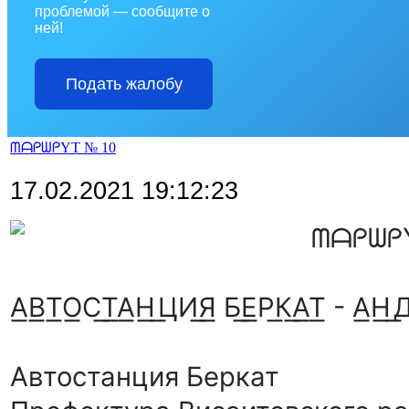
проблемой — сообщите о
ней!
Подать жалобу
ᗰᗩᑭᗯᑭYT № 10
17.02.2021 19:12:23
ᗰᗩᑭᗯᑭ
А͟В͟Т͟О͟С͟Т͟А͟Н͟ ͟ЦИ͟Я͟ Б͟Е͟Р͟К͟А͟Т͟ - А͟Н͟ 
Автостанция Беркат