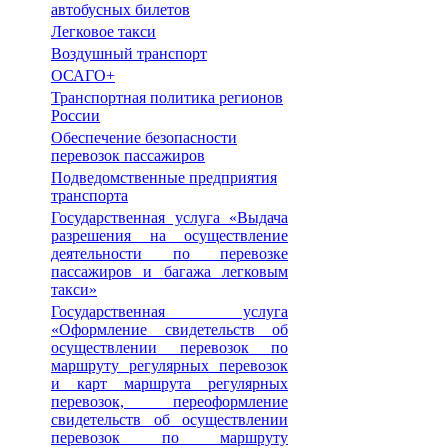
автобусных билетов
Легковое такси
Воздушный транспорт
ОСАГО+
Транспортная политика регионов
России
Обеспечение безопасности
перевозок пассажиров
Подведомственные предприятия
транспорта
Государственная услуга «Выдача
разрешения на осуществление
деятельности по перевозке
пассажиров и багажа легковым
такси»
Государственная услуга
«Оформление свидетельств об
осуществлении перевозок по
маршруту регулярных перевозок
и карт маршрута регулярных
перевозок, переоформление
свидетельств об осуществлении
перевозок по маршруту