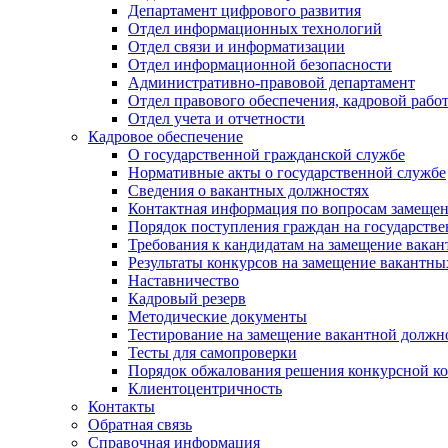
Департамент цифрового развития
Отдел информационных технологий
Отдел связи и информатизации
Отдел информационной безопасности
Административно-правовой департамент
Отдел правового обеспечения, кадровой рабо
Отдел учета и отчетности
Кадровое обеспечение
О государственной гражданской службе
Нормативные акты о государственной службе
Сведения о вакантных должностях
Контактная информация по вопросам замеще
Порядок поступления граждан на государств
Требования к кандидатам на замещение вака
Результаты конкурсов на замещение вакантн
Наставничество
Кадровый резерв
Методические документы
Тестирование на замещение вакантной должн
Тесты для самопроверки
Порядок обжалования решения конкурсной к
Клиентоцентричность
Контакты
Обратная связь
Справочная информация