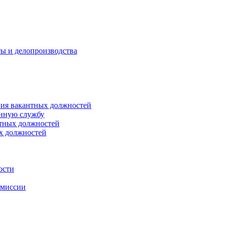
ты и делопроизводства
ния вакантных должностей
енную службу
нтных должностей
ых должностей
ости
омиссии