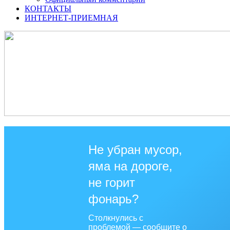
КОНТАКТЫ
ИНТЕРНЕТ-ПРИЕМНАЯ
Не убран мусор,
яма на дороге,
не горит
фонарь?
Столкнулись с
проблемой — сообщите о