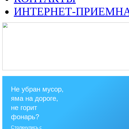
ИНТЕРНЕТ-ПРИЕМН
Не убран мусор,
яма на дороге,
не горит
фонарь?
Столкнулись с