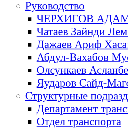
Руководство
ЧЕРХИГОВ АДА
Чатаев Зайнди Ле
Дажаев Ариф Хаса
Абдул-Вахабов Му
Олсункаев Асланб
Яударов Сайд-Маг
Структурные подразд
Департамент транс
Отдел транспорта