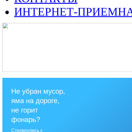
ИНТЕРНЕТ-ПРИЕМН
Не убран мусор,
яма на дороге,
не горит
фонарь?
Столкнулись с