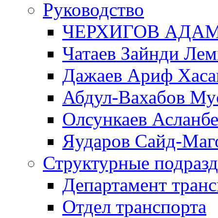
Руководство
ЧЕРХИГОВ АДА
Чатаев Зайнди Ле
Дажаев Ариф Хаса
Абдул-Вахабов Му
Олсункаев Асланб
Яударов Сайд-Маг
Структурные подразд
Департамент транс
Отдел транспорта