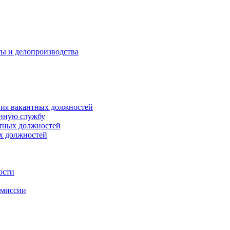
ты и делопроизводства
ния вакантных должностей
енную службу
нтных должностей
ых должностей
ости
омиссии