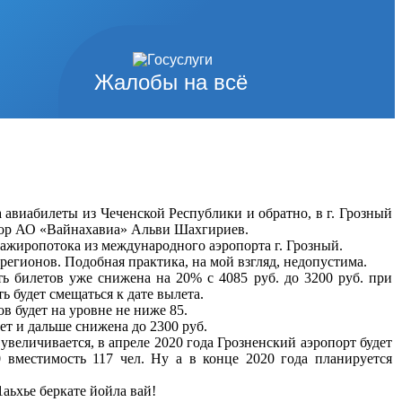
Жалобы на всё
авиабилеты из Чеченской Республики и обратно, в г. Грозный
ктор АО «Вайнахавиа» Альви Шахгириев.
сажиропотока из международного аэропорта г. Грозный.
регионов. Подобная практика, на мой взгляд, недопустима.
 билетов уже снижена на 20% с 4085 руб. до 3200 руб. при
ь будет смещаться к дате вылета.
в будет на уровне не ниже 85.
ет и дальше снижена до 2300 руб.
величивается, в апреле 2020 года Грозненский аэропорт будет
 вместимость 117 чел. Ну а в конце 2020 года планируется
аьхье беркате йойла вай!