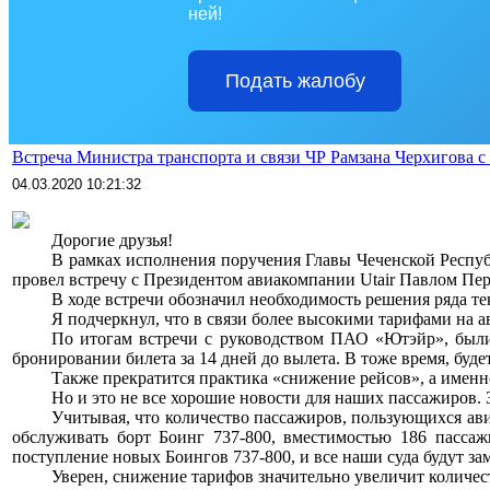
ней!
Подать жалобу
Встреча Министра транспорта и связи ЧР Рамзана Черхигова 
04.03.2020 10:21:32
>>>>
Дорогие друзья!
>>>>
В рамках исполнения поручения Главы Чеченской Респуб
провел встречу с Президентом авиакомпании Utair Павлом Пе
>>>>
В ходе встречи обозначил необходимость решения ряда т
>>>>
Я подчеркнул, что в связи более высокими тарифами на а
>>>>
По итогам встречи с руководством ПАО «Ютэйр», были 
бронировании билета за 14 дней до вылета. В тоже время, буде
>>>>
Также прекратится практика «снижение рейсов», а именно
>>>>
Но и это не все хорошие новости для наших пассажиров. 
>>>>
Учитывая, что количество пассажиров, пользующихся ави
обслуживать борт Боинг 737-800, вместимостью 186 пассаж
поступление новых Боингов 737-800, и все наши суда будут з
>>>>
Уверен, снижение тарифов значительно увеличит количес