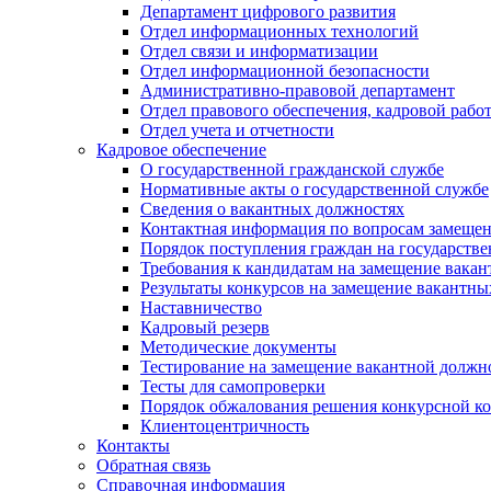
Департамент цифрового развития
Отдел информационных технологий
Отдел связи и информатизации
Отдел информационной безопасности
Административно-правовой департамент
Отдел правового обеспечения, кадровой рабо
Отдел учета и отчетности
Кадровое обеспечение
О государственной гражданской службе
Нормативные акты о государственной службе
Сведения о вакантных должностях
Контактная информация по вопросам замеще
Порядок поступления граждан на государств
Требования к кандидатам на замещение вака
Результаты конкурсов на замещение вакантн
Наставничество
Кадровый резерв
Методические документы
Тестирование на замещение вакантной должн
Тесты для самопроверки
Порядок обжалования решения конкурсной к
Клиентоцентричность
Контакты
Обратная связь
Справочная информация