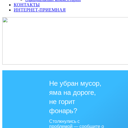
КОНТАКТЫ
ИНТЕРНЕТ-ПРИЕМНАЯ
Не убран мусор,
яма на дороге,
не горит
фонарь?
Столкнулись с
проблемой — сообщите о