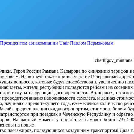
с Президентом авиакомпании Utair Павлом Пермяковым
>>>>
cherhigov_mintrans
лики, Героя России Рамзана Кадырова по снижению тарифов на 
рмяковым. На встрече также принял участие Генеральный дире
екущих вопросов, которые будут способствовать увеличению пас
виабилеты, жители республики пользуются рейсами из соседних 
достигнуты следующие договоренности: Во-первых, стоимость
т проводиться анализ наполняемости самолета, и данная стоимост
, начиная с апреля текущего года, ежемесячное количество рейсо
За счёт предоставления скидки аэропортом, стоимость билета буд
атранспортом при поездках в Чеченскую Республику и обратно у
иров. На данный момент у нас летает самолет Боинг 737-500
аменены на новые
тво пассажиров, пользующихся воздушным транспортом! Дала т1