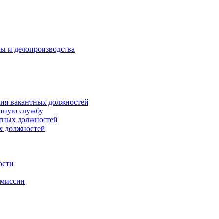
ты и делопроизводства
ния вакантных должностей
енную службу
нтных должностей
ых должностей
ости
омиссии