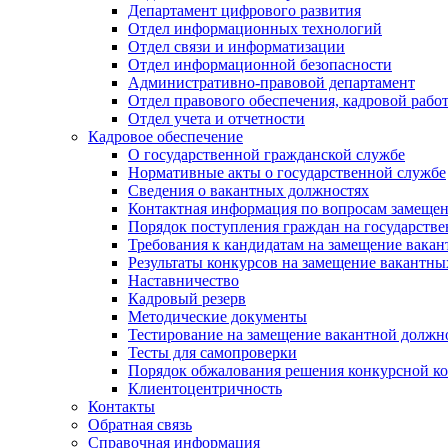
Департамент цифрового развития
Отдел информационных технологий
Отдел связи и информатизации
Отдел информационной безопасности
Административно-правовой департамент
Отдел правового обеспечения, кадровой рабо
Отдел учета и отчетности
Кадровое обеспечение
О государственной гражданской службе
Нормативные акты о государственной службе
Сведения о вакантных должностях
Контактная информация по вопросам замеще
Порядок поступления граждан на государств
Требования к кандидатам на замещение вака
Результаты конкурсов на замещение вакантн
Наставничество
Кадровый резерв
Методические документы
Тестирование на замещение вакантной должн
Тесты для самопроверки
Порядок обжалования решения конкурсной к
Клиентоцентричность
Контакты
Обратная связь
Справочная информация