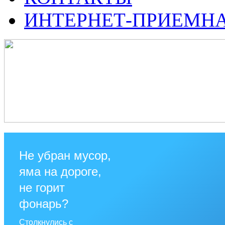
ИНТЕРНЕТ-ПРИЕМН
Не убран мусор,
яма на дороге,
не горит
фонарь?
Столкнулись с