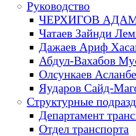
Руководство
ЧЕРХИГОВ АДА
Чатаев Зайнди Ле
Дажаев Ариф Хаса
Абдул-Вахабов Му
Олсункаев Асланб
Яударов Сайд-Маг
Структурные подразд
Департамент транс
Отдел транспорта