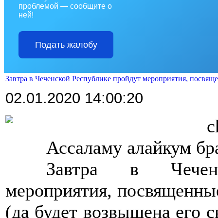
проблемой — сообщите о
ней!
Подать жалобу
Завтра в Чеченской Республике пройдут мероприятия, посвяще
02.01.2020 14:00:20
>>>>
c
>>>>
Ассаламу алайкум бра
>>>>
Завтра в Чечен
мероприятия, посвященны
(да будет возвышена его св