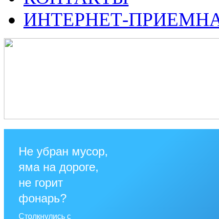
ИНТЕРНЕТ-ПРИЕМН
Не убран мусор,
яма на дороге,
не горит
фонарь?
Столкнулись с