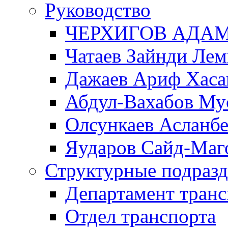
Руководство
ЧЕРХИГОВ АДА
Чатаев Зайнди Ле
Дажаев Ариф Хаса
Абдул-Вахабов Му
Олсункаев Асланб
Яударов Сайд-Маг
Структурные подразд
Департамент транс
Отдел транспорта