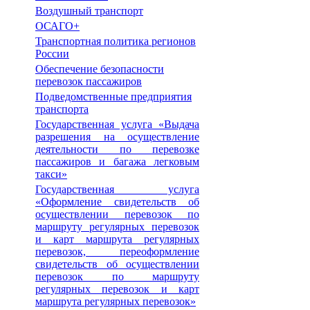
Воздушный транспорт
ОСАГО+
Транспортная политика регионов
России
Обеспечение безопасности
перевозок пассажиров
Подведомственные предприятия
транспорта
Государственная услуга «Выдача
разрешения на осуществление
деятельности по перевозке
пассажиров и багажа легковым
такси»
Государственная услуга
«Оформление свидетельств об
осуществлении перевозок по
маршруту регулярных перевозок
и карт маршрута регулярных
перевозок, переоформление
свидетельств об осуществлении
перевозок по маршруту
регулярных перевозок и карт
маршрута регулярных перевозок»