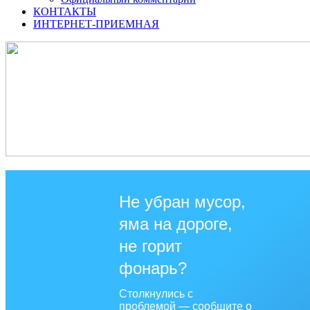
КОНТАКТЫ
ИНТЕРНЕТ-ПРИЕМНАЯ
Не убран мусор,
яма на дороге,
не горит
фонарь?
Столкнулись с
проблемой — сообщите о