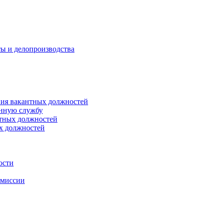
ты и делопроизводства
ния вакантных должностей
енную службу
нтных должностей
ых должностей
ости
омиссии