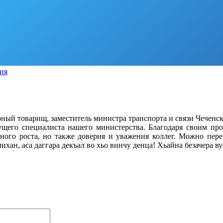
ия
ный товарищ, заместитель министра транспорта и связи Чеченс
щего специалиста нашего министерства. Благодаря своим про
рного роста, но также доверия и уважения коллег. Можно пе
хан, аса даггара декъал во хьо винчу денца! Хьайна безачера ву