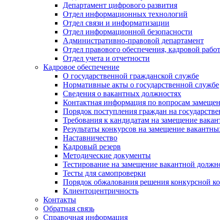
Департамент цифрового развития
Отдел информационных технологий
Отдел связи и информатизации
Отдел информационной безопасности
Административно-правовой департамент
Отдел правового обеспечения, кадровой рабо
Отдел учета и отчетности
Кадровое обеспечение
О государственной гражданской службе
Нормативные акты о государственной службе
Сведения о вакантных должностях
Контактная информация по вопросам замеще
Порядок поступления граждан на государств
Требования к кандидатам на замещение вака
Результаты конкурсов на замещение вакантн
Наставничество
Кадровый резерв
Методические документы
Тестирование на замещение вакантной должн
Тесты для самопроверки
Порядок обжалования решения конкурсной к
Клиентоцентричность
Контакты
Обратная связь
Справочная информация