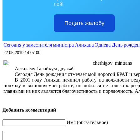
ней!
Подать жалобу
Сегодня у заместителя министра Алихана Эдиева День рожден
22.05.2019 14:07:00
>>>>
cherhigov_mintrans
>>>>
Ассаламу 1алайкум друзья!
>>>>
Сегодня День рождения отмечает мой дорогой БРАТ и вер
>>>>
В 2001 году Алихан начинал работу на должности веду
подходу к выполняемой работе, он добился не только карье
главными из них являются благочестивость и порядочность. Али
Добавить комментарий
Имя (обязательное)