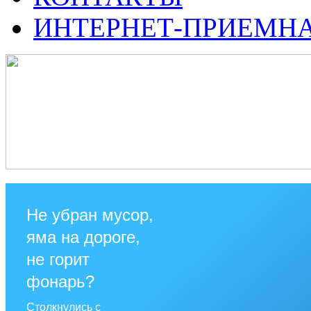
ИНТЕРНЕТ-ПРИЕМН
Не убран мусор,
яма на дороге,
не горит
фонарь?
Столкнулись с