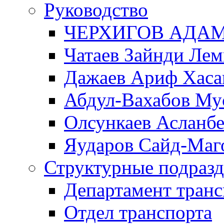
Руководство
ЧЕРХИГОВ АДА
Чатаев Зайнди Ле
Дажаев Ариф Хаса
Абдул-Вахабов Му
Олсункаев Асланб
Яударов Сайд-Маг
Структурные подразд
Департамент транс
Отдел транспорта