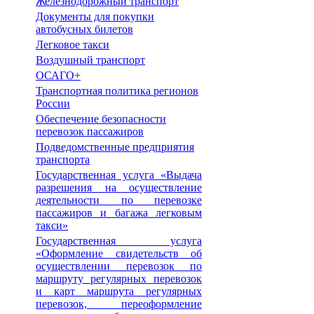
Железнодорожный транспорт
Документы для покупки
автобусных билетов
Легковое такси
Воздушный транспорт
ОСАГО+
Транспортная политика регионов
России
Обеспечение безопасности
перевозок пассажиров
Подведомственные предприятия
транспорта
Государственная услуга «Выдача
разрешения на осуществление
деятельности по перевозке
пассажиров и багажа легковым
такси»
Государственная услуга
«Оформление свидетельств об
осуществлении перевозок по
маршруту регулярных перевозок
и карт маршрута регулярных
перевозок, переоформление