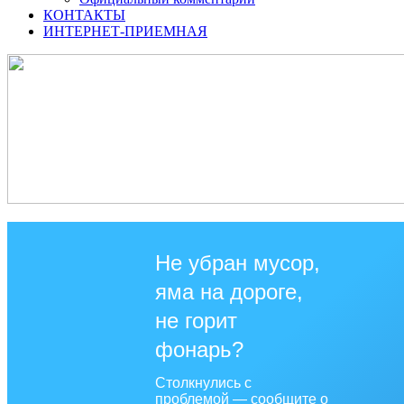
КОНТАКТЫ
ИНТЕРНЕТ-ПРИЕМНАЯ
Не убран мусор,
яма на дороге,
не горит
фонарь?
Столкнулись с
проблемой — сообщите о