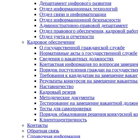
Департамент цифрового развития
Отдел информационных технологий
Отдел связи и информатизации
Отдел информационной безопасности
Административно-правовой департамент
Отдел правового обеспечения, кадровой рабо
Отдел учета и отчетности
Кадровое обеспечение
О государственной гражданской службе
Нормативные акты о государственной службе
Сведения о вакантных должностях
Контактная информация по вопросам замеще
Порядок поступления граждан на государств
Требования к кандидатам на замещение вака
Результаты конкурсов на замещение вакантн
Наставничество
Кадровый резерв
Методические документы
Тестирование на замещение вакантной должн
Тесты для самопроверки
Порядок обжалования решения конкурсной к
Клиентоцентричность
Контакты
Обратная связь
Справочная информация