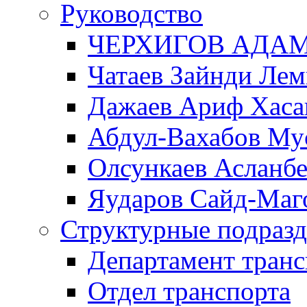
Руководство
ЧЕРХИГОВ АДА
Чатаев Зайнди Ле
Дажаев Ариф Хаса
Абдул-Вахабов Му
Олсункаев Асланб
Яударов Сайд-Маг
Структурные подразд
Департамент транс
Отдел транспорта