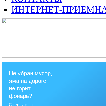
ИНТЕРНЕТ-ПРИЕМН
Не убран мусор,
яма на дороге,
не горит
фонарь?
Столкнулись с