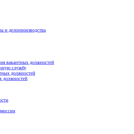
ты и делопроизводства
ния вакантных должностей
енную службу
нтных должностей
ых должностей
ости
омиссии