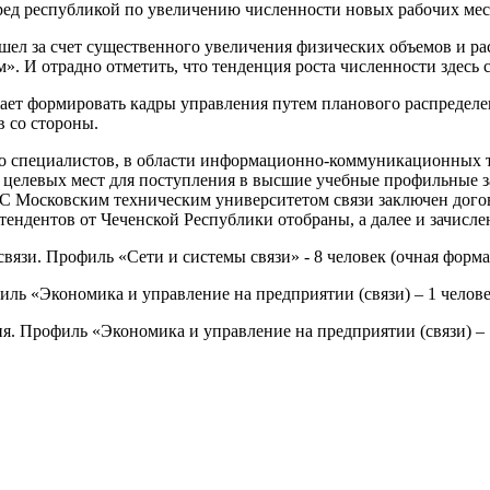
д республикой по увеличению численности новых рабочих мес
ел за счет существенного увеличения физических объемов и ра
. И отрадно отметить, что тенденция роста численности здесь 
жает формировать кадры управления путем планового распредел
в со стороны.
во специалистов, в области информационно-коммуникационных те
ие целевых мест для поступления в высшие учебные профильные 
С Московским техническим университетом связи заключен догов
тендентов от Чеченской Республики отобраны, а далее и зачис
зи. Профиль «Сети и системы связи» - 8 человек (очная форма
ль «Экономика и управление на предприятии (связи) – 1 челове
я. Профиль «Экономика и управление на предприятии (связи) – 1