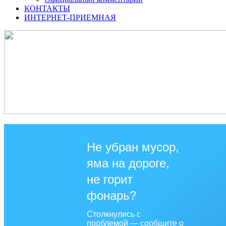
КОНТАКТЫ
ИНТЕРНЕТ-ПРИЕМНАЯ
Не убран мусор,
яма на дороге,
не горит
фонарь?
Столкнулись с
проблемой — сообщите о