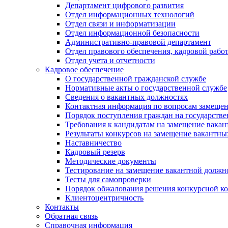
Департамент цифрового развития
Отдел информационных технологий
Отдел связи и информатизации
Отдел информационной безопасности
Административно-правовой департамент
Отдел правового обеспечения, кадровой рабо
Отдел учета и отчетности
Кадровое обеспечение
О государственной гражданской службе
Нормативные акты о государственной службе
Сведения о вакантных должностях
Контактная информация по вопросам замеще
Порядок поступления граждан на государств
Требования к кандидатам на замещение вака
Результаты конкурсов на замещение вакантн
Наставничество
Кадровый резерв
Методические документы
Тестирование на замещение вакантной должн
Тесты для самопроверки
Порядок обжалования решения конкурсной к
Клиентоцентричность
Контакты
Обратная связь
Справочная информация