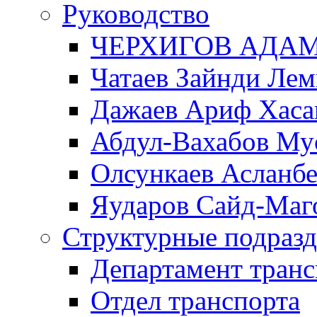
Руководство
ЧЕРХИГОВ АДА
Чатаев Зайнди Ле
Дажаев Ариф Хаса
Абдул-Вахабов Му
Олсункаев Асланб
Яударов Сайд-Маг
Структурные подразд
Департамент транс
Отдел транспорта