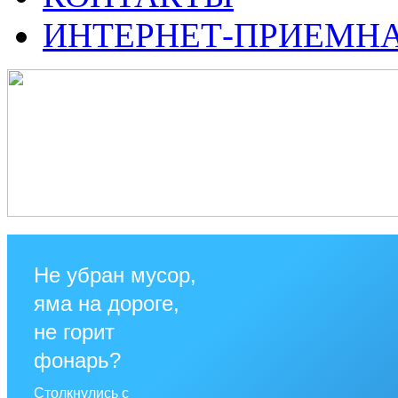
ИНТЕРНЕТ-ПРИЕМН
Не убран мусор,
яма на дороге,
не горит
фонарь?
Столкнулись с