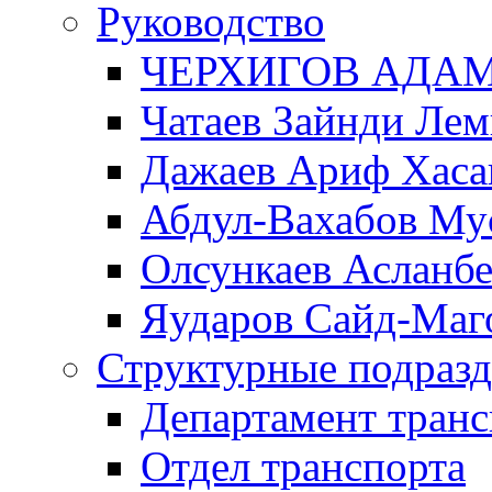
Руководство
ЧЕРХИГОВ АДА
Чатаев Зайнди Ле
Дажаев Ариф Хаса
Абдул-Вахабов Му
Олсункаев Асланб
Яударов Сайд-Маг
Структурные подразд
Департамент транс
Отдел транспорта