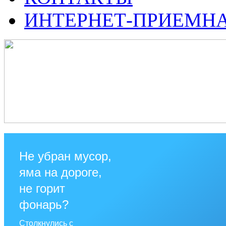
ИНТЕРНЕТ-ПРИЕМН
Не убран мусор,
яма на дороге,
не горит
фонарь?
Столкнулись с