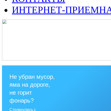
ИНТЕРНЕТ-ПРИЕМН
Не убран мусор,
яма на дороге,
не горит
фонарь?
Столкнулись с