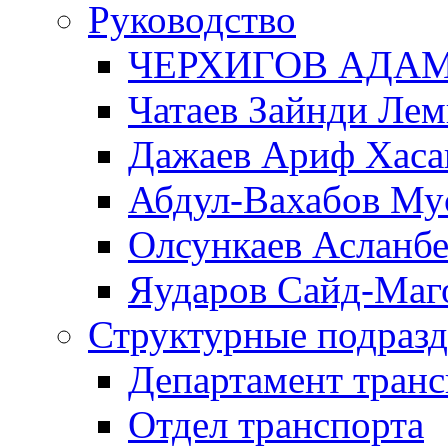
Руководство
ЧЕРХИГОВ АДА
Чатаев Зайнди Ле
Дажаев Ариф Хаса
Абдул-Вахабов Му
Олсункаев Асланб
Яударов Сайд-Маг
Структурные подразд
Департамент транс
Отдел транспорта