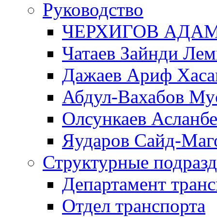
Руководство
ЧЕРХИГОВ АДА
Чатаев Зайнди Ле
Дажаев Ариф Хаса
Абдул-Вахабов Му
Олсункаев Асланб
Яударов Сайд-Маг
Структурные подразд
Департамент транс
Отдел транспорта