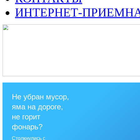
ИНТЕРНЕТ-ПРИЕМН
Не убран мусор,
яма на дороге,
не горит
фонарь?
Столкнулись с