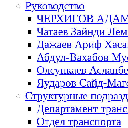
Руководство
ЧЕРХИГОВ АДА
Чатаев Зайнди Ле
Дажаев Ариф Хаса
Абдул-Вахабов Му
Олсункаев Асланб
Яударов Сайд-Маг
Структурные подразд
Департамент транс
Отдел транспорта