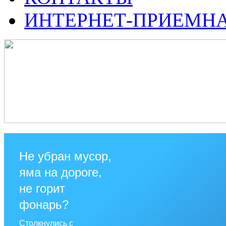
ИНТЕРНЕТ-ПРИЕМН
Не убран мусор,
яма на дороге,
не горит
фонарь?
Столкнулись с