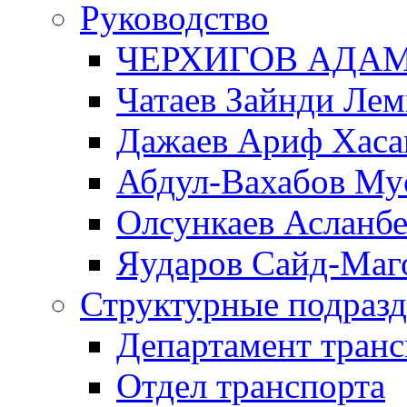
Руководство
ЧЕРХИГОВ АДА
Чатаев Зайнди Ле
Дажаев Ариф Хаса
Абдул-Вахабов Му
Олсункаев Асланб
Яударов Сайд-Маг
Структурные подразд
Департамент транс
Отдел транспорта