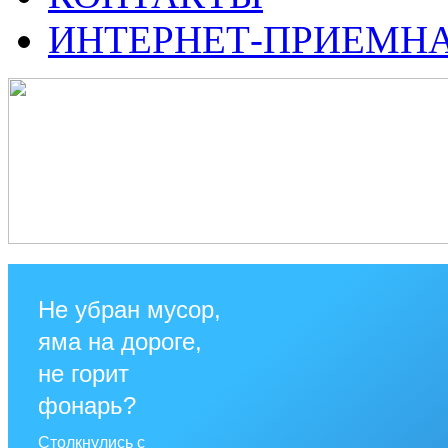
ИНТЕРНЕТ-ПРИЕМН
Не убран мусор,
яма на дороге,
не горит
фонарь?
Столкнулись с