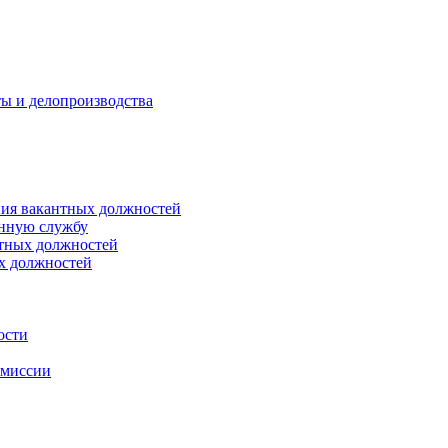
ты и делопроизводства
ния вакантных должностей
енную службу
нтных должностей
ых должностей
ости
омиссии