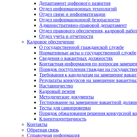
Департамент цифрового развития
Отдел информационных технологий
Отдел связи и информатизации
Отдел информационной безопасности
Административно-правовой департамент
Отдел правового обеспечения, кадровой рабо
Отдел учета и отчетности
Кадровое обеспечение
О государственной гражданской службе
Нормативные акты о государственной службе
Сведения о вакантных должностях
Контактная информация по вопросам замеще
Порядок поступления граждан на государств
Требования к кандидатам на замещение вака
Результаты конкурсов на замещение вакантн
Наставничество
Кадровый резерв
Методические документы
Тестирование на замещение вакантной должн
Тесты для самопроверки
Порядок обжалования решения конкурсной к
Клиентоцентричность
Контакты
Обратная связь
Справочная информация