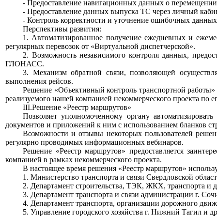
>>>>
- Предоставление навигационных данных о перемещении
>>>>
- Предоставление данных выпуска ТС через личный кабин
>>>>
- Контроль корректности и уточнение ошибочных данных 
>>>>
Перспективы развития:
>>>>
1. Автоматизированное получение ежедневных и ежеме
регулярных перевозок от «Виртуальной диспетчерской».
>>>>
2. Возможность независимого контроля данных, предос
ГЛОНАСС.
>>>>
3. Механизм обратной связи, позволяющей осуществ
выполнения рейсов.
>>>>
Решение «Объективный контроль транспортной работы» 
реализуемого нашей компанией некоммерческого проекта по е
>>>>
III.Решение «Реестр маршрутов»
>>>>
Позволяет уполномоченному органу автоматизировать 
документов и приложений к ним с использованием бланков ст
>>>>
Возможности и отзывы некоторых пользователей решен
регулярно проводимых информационных вебинаров.
>>>>
Решение «Реестр маршрутов» предоставляется заинтер
компанией в рамках некоммерческого проекта.
>>>>
В настоящее время решения «Реестр маршрутов» использ
>>>>
1. Министерство транспорта и связи Свердловской област
>>>>
2. Департамент строительства, ТЭК, ЖКХ, транспорта и 
>>>>
3. Департамент транспорта и связи администрации г. Соч
>>>>
4. Департамент транспорта, организации дорожного дви
>>>>
5. Управление городского хозяйства г. Нижний Тагил и др