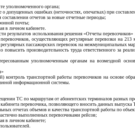
йте уполномоченного органа;
о допущенных ошибках (неточностях, опечатках) при составлен
и составлении отчетов за новые отчетные периоды;
ронной почты;
ая в личном кабинете.
и результатов использования решения «Отчеты перевозчиков» в
 перевозчиков, осуществляющих регулярные перевозки на 213 м
 регулярных пассажирских перевозок на межмуниципальных ма
о повысить производительность труда ответственного за реал
нтересованным уполномоченным органам на возмездной осно
ы»
й) контроль транспортной работы перевозчиков на основе об
анной информационной системы.
ещении ТС по маршрутам от абонентских терминалов разных пр
о кабинета перевозчика, позволяющего вносить данных выпуска 
альных отчетах объемов и качества транспортной работы по о
частично выполненных перевозчиками рейсов;
ая в личном кабинете;
пользователей.