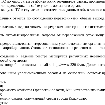
 ТС по маршрутам от абонентских терминалов разных производи
ет перевозчика на сайте уполномоченного органа;
выпуска ТС в случае их несоответствия данным объективного к
сячных отчетов по соблюдению перевозчиками объема выхода,
тавленных перевозчиком, посредством интеграции с системам
лять автоматизированные запросы от перевозчиков уточняю
предоставляется заинтересованным уполномоченным органам на
го апробированию. Стоимость использования решения на постоян
создание и ведение реестра маршрутов регулярных перевозо
рогой отчетности.
ия подробно описаны на сайте http://www.220-fz.ru. Дополн
есованным уполномоченным органам на основании безвозмезд
уют:
и;
дорожного хозяйства Орловской области, Министерство экономич
и;
жения и охраны окружающей среды города Краснодар;
угие.