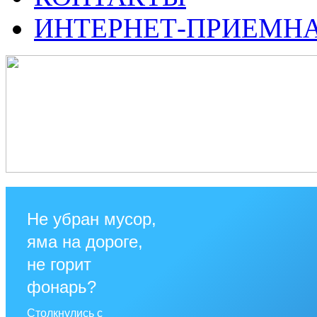
ИНТЕРНЕТ-ПРИЕМН
Не убран мусор,
яма на дороге,
не горит
фонарь?
Столкнулись с