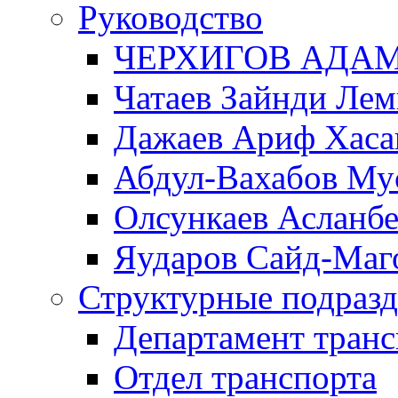
Руководство
ЧЕРХИГОВ АДА
Чатаев Зайнди Ле
Дажаев Ариф Хаса
Абдул-Вахабов Му
Олсункаев Асланб
Яударов Сайд-Маг
Структурные подразд
Департамент транс
Отдел транспорта